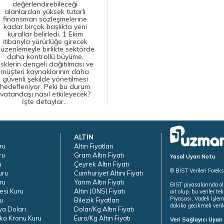
değerlendirebileceği
alanlardan yüksek tutarlı
finansman sözleşmelerine
kadar birçok başlıkta yeni
kurallar belirledi. 1 Ekim
itibarıyla yürürlüğe girecek
üzenlemeyle birlikte sektörde
daha kontrollü büyüme,
isklerin dengeli dağıtılması ve
müşteri kaynaklarının daha
güvenli şekilde yönetilmesi
hedefleniyor. Peki bu durum
vatandaşı nasıl etkileyecek?
İşte detaylar...
ALTIN
ru
Altın Fiyatları
ru
Gram Altın Fiyatı
Yasal Uyarı Notu
u
Çeyrek Altın Fiyatı
© BİST Verileri Forek
uru
Cumhuriyet Altını Fiyatı
ru
Yarım Altın Fiyatı
BIST piyasalarında ol
esi Kuru
Altın (ONS) Fiyatı
ait olup, bu veriler 
Piyasası, Vadeli İşle
u
Bilezik Fiyatları
dakika gecikmeli veril
ya Doları
Dolar/Kg Altın Fiyatı
ka Kronu Kuru
Euro/Kg Altın Fiyatı
Veri Sağlayıcı Uyar