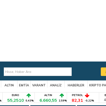
ALTIN
EMTİA
VARANT
ANALİZ
HABERLER
KRİPTO P
EURO
ALTIN
PETROL
55,2510
6.660,55
82,31
4
%
0,43%
2,59%
-0,22%