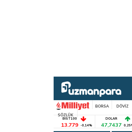
BORSA
DÖVİZ
SÖZLÜK
BIST100
DOLAR
13.779
47,7437
-0,14%
0,25