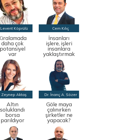
Levent Köprülü
Cem Kılıç
Kiralamada
İnsanları
daha çok
işlere, işleri
potansiyel
insanlara
var
yaklaştırmak
Zeynep Aktaş
Dr. İnanç A. Sözer
Altın
Göle maya
soluklandı
çalınırken
borsa
şirketler ne
parıldıyor
yapacak?