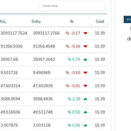
Pr
Alış
Satış
%
Saat
3093117,7524
3093117,2766
% -0,17
15:39
d
91356,9306
91356,4548
% -0,36
15:39
28357,68
28357,2042
% 0,79
15:39
9,501726
9,496968
% -0,50
15:39
47,603314
47,602838
% -0,01
15:39
3588,9594
3588,4836
% 2,28
15:39
49,516506
49,511748
% 0,50
15:39
2,007876
2,003118
% 0,96
15:39