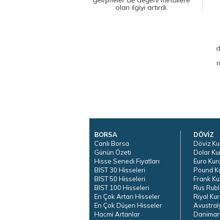
olan ilgiyi artırdı.
d
r
BORSA
DÖVİZ
Canlı Borsa
Döviz Ku
Günün Özeti
Dolar Ku
Hisse Senedi Fiyatları
Euro Kur
BIST 30 Hisseleri
Pound K
BIST 50 Hisseleri
Frank Ku
BIST 100 Hisseleri
Rus Rubl
En Çok Artan Hisseler
Riyal Kur
En Çok Düşen Hisseler
Avustral
Hacmi Artanlar
Danimar