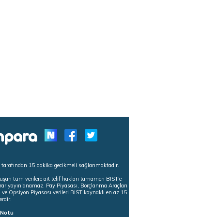
s tarafından 15 dakika gecikmeli sağlanmaktadır.
uşan tüm verilere ait telif hakları tamamen BIST'e
tekrar yayınlanamaz. Pay Piyasası, Borçlanma Araçları
m ve Opsiyon Piyasası verileri BIST kaynaklı en az 15
erdir.
ı Notu