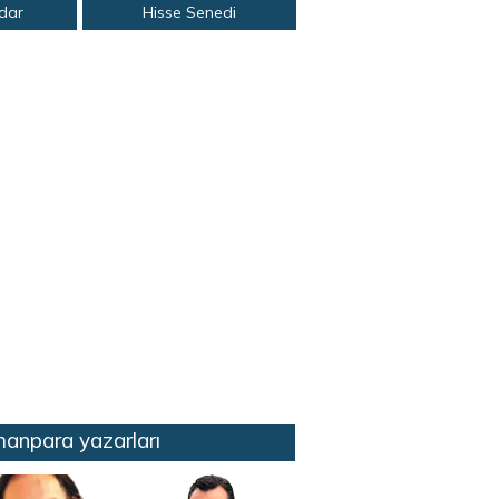
adar
Hisse Senedi
anpara yazarları