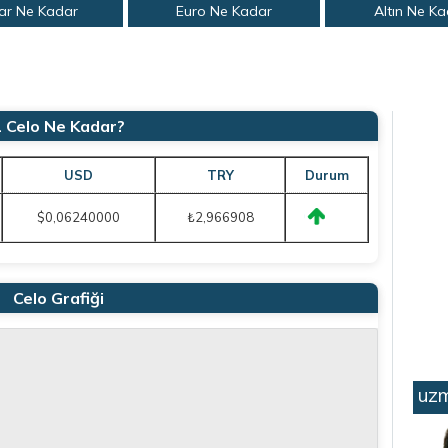
ar Ne Kadar
Euro Ne Kadar
Altın Ne K
1 Celo Ne Kadar?
USD
TRY
Durum
$0,06240000
₺2,966908
Celo Grafiği
uzm