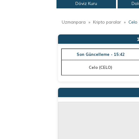
Döviz Kuru
Dol
Uzmanpara
»
Kripto paralar
»
Celo
Son Güncelleme - 15:42
Celo (CELO)