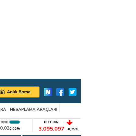
ARA
HESAPLAMA ARAÇLARI
BONO
BITCOIN
0,02
3.095.097
0,00%
-0,25%