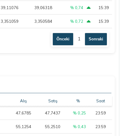
39,11076
39,06318
% 0,74
15:39
3,351059
3,350584
% 0,72
15:39
1
Önceki
Sonraki
Alış
Satış
%
Saat
47,6785
47,7437
% 0,25
23:59
55,1254
55,2510
% 0,43
23:59