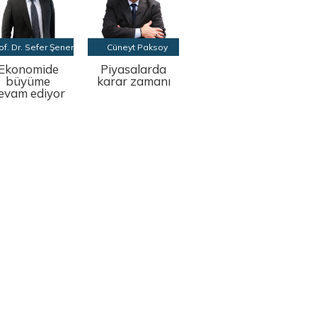
of. Dr. Sefer Şener
Cüneyt Paksoy
Ekonomide
Piyasalarda
büyüme
karar zamanı
evam ediyor