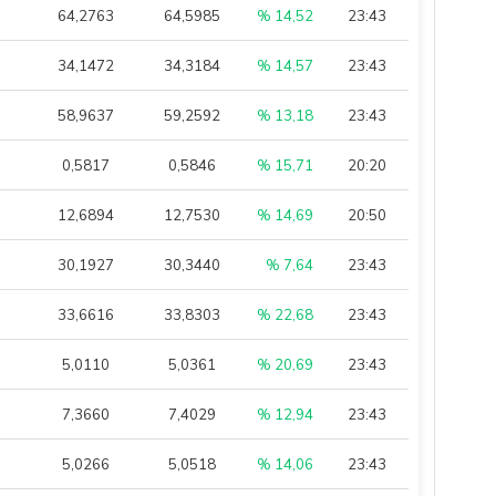
64,2763
64,5985
% 14,52
23:43
34,1472
34,3184
% 14,57
23:43
58,9637
59,2592
% 13,18
23:43
0,5817
0,5846
% 15,71
20:20
12,6894
12,7530
% 14,69
20:50
30,1927
30,3440
% 7,64
23:43
33,6616
33,8303
% 22,68
23:43
5,0110
5,0361
% 20,69
23:43
7,3660
7,4029
% 12,94
23:43
5,0266
5,0518
% 14,06
23:43