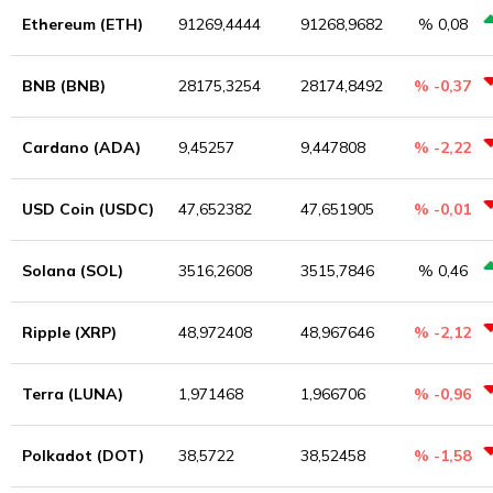
Ethereum (ETH)
91269,4444
91268,9682
% 0,08
BNB (BNB)
28175,3254
28174,8492
% -0,37
Cardano (ADA)
9,45257
9,447808
% -2,22
USD Coin (USDC)
47,652382
47,651905
% -0,01
Solana (SOL)
3516,2608
3515,7846
% 0,46
Ripple (XRP)
48,972408
48,967646
% -2,12
Terra (LUNA)
1,971468
1,966706
% -0,96
Polkadot (DOT)
38,5722
38,52458
% -1,58