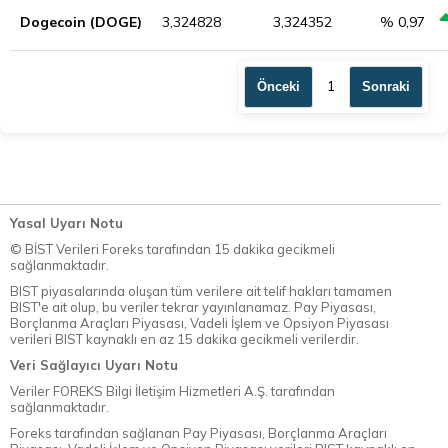
Dogecoin (DOGE)
3,324828
3,324352
% 0,97
1
Önceki
Sonraki
Yasal Uyarı Notu
© BİST Verileri Foreks tarafından 15 dakika gecikmeli
sağlanmaktadır.
BIST piyasalarında oluşan tüm verilere ait telif hakları tamamen
BIST'e ait olup, bu veriler tekrar yayınlanamaz. Pay Piyasası,
Borçlanma Araçları Piyasası, Vadeli İşlem ve Opsiyon Piyasası
verileri BIST kaynaklı en az 15 dakika gecikmeli verilerdir.
Veri Sağlayıcı Uyarı Notu
Veriler FOREKS Bilgi İletişim Hizmetleri A.Ş. tarafından
sağlanmaktadır.
Foreks tarafından sağlanan Pay Piyasası, Borçlanma Araçları