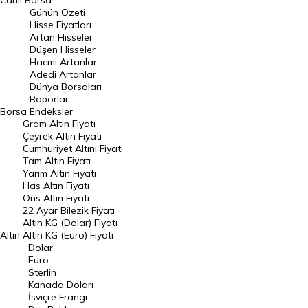
Canlı Borsa
Günün Özeti
En Çok Artan Hisseler
Hisse Fiyatları
Artan Hisseler
En Çok Düşen Hisseler
Düşen Hisseler
Hacmi Artanlar
Hacmi Artanlar
Adedi Artanlar
Geçmiş Kapanışlar
Dünya Borsaları
Raporlar
Dünya Borsaları
Borsa
Endeksler
Gram Altın Fiyatı
Raporlar
Çeyrek Altın Fiyatı
Endeksler
Cumhuriyet Altını Fiyatı
Tam Altın Fiyatı
Yarım Altın Fiyatı
DÖVİZ
Has Altın Fiyatı
Ons Altın Fiyatı
Döviz Kuru
22 Ayar Bilezik Fiyatı
Dolar Kuru
Altın KG (Dolar) Fiyatı
Altın
Altın KG (Euro) Fiyatı
Euro Kuru
Dolar
Euro
Pound Kuru
Sterlin
Kanada Doları
Frank Kuru
İsviçre Frangı