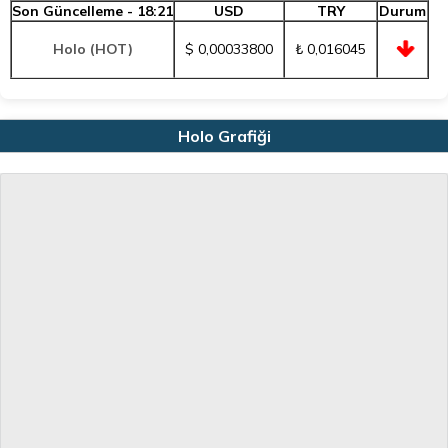
Son Güncelleme - 18:21
USD
TRY
Durum
Holo (HOT)
$ 0,00033800
₺ 0,016045
Holo Grafiği