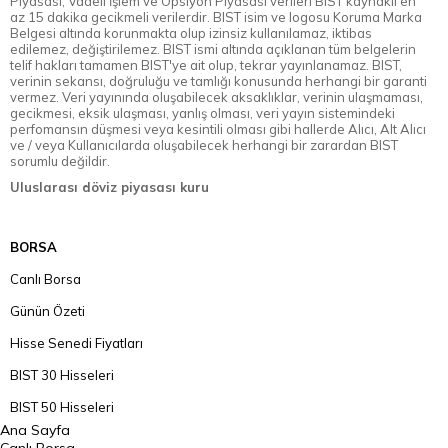
Piyasası, Vadeli İşlem ve Opsiyon Piyasası verileri BIST kaynaklı en
az 15 dakika gecikmeli verilerdir. BIST isim ve logosu Koruma Marka
Belgesi altında korunmakta olup izinsiz kullanılamaz, iktibas
edilemez, değiştirilemez. BIST ismi altında açıklanan tüm belgelerin
telif hakları tamamen BIST'ye ait olup, tekrar yayınlanamaz. BIST,
verinin sekansı, doğruluğu ve tamlığı konusunda herhangi bir garanti
vermez. Veri yayınında oluşabilecek aksaklıklar, verinin ulaşmaması,
gecikmesi, eksik ulaşması, yanlış olması, veri yayın sistemindeki
perfomansın düşmesi veya kesintili olması gibi hallerde Alıcı, Alt Alıcı
ve / veya Kullanıcılarda oluşabilecek herhangi bir zarardan BIST
sorumlu değildir.
Uluslarası döviz piyasası kuru
BORSA
Canlı Borsa
Günün Özeti
Hisse Senedi Fiyatları
BIST 30 Hisseleri
BIST 50 Hisseleri
Ana Sayfa
BIST 100 Hisseleri