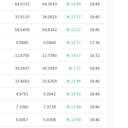
64,0333
64,3543
% 14,09
18:46
33,9110
34,0810
% 13,77
18:46
58,5408
58,8342
% 12,37
18:45
0,5840
0,5869
% 16,17
17:36
12,6755
12,7390
% 14,57
16:32
30,0437
30,1943
% 7,11
18:46
33,4682
33,6359
% 21,98
18:46
4,9792
5,0042
% 19,92
18:46
7,3360
7,3728
% 12,48
18:46
5,0057
5,0308
% 13,58
18:46