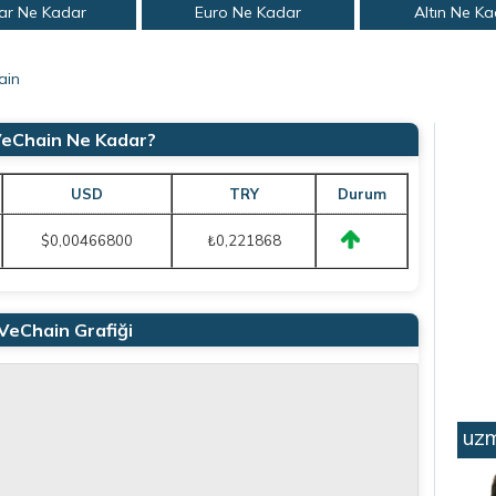
ar Ne Kadar
Euro Ne Kadar
Altın Ne K
ain
VeChain Ne Kadar?
USD
TRY
Durum
$0,00466800
₺0,221868
VeChain Grafiği
uzm