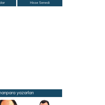
adar
Hisse Senedi
anpara yazarları