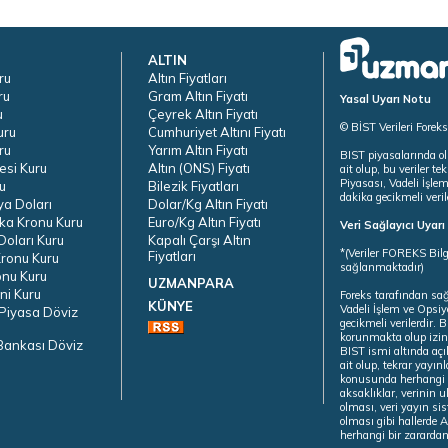
ALTIN
ru
Altın Fiyatları
ru
Gram Altın Fiyatı
Yasal Uyarı Notu
u
Çeyrek Altın Fiyatı
© BİST Verileri Forek
uru
Cumhuriyet Altını Fiyatı
ru
Yarım Altın Fiyatı
BIST piyasalarında ol
esi Kuru
Altın (ONS) Fiyatı
ait olup, bu veriler 
Piyasası, Vadeli İşle
u
Bilezik Fiyatları
dakika gecikmeli veril
ya Doları
Dolar/Kg Altın Fiyatı
ka Kronu Kuru
Euro/Kg Altın Fiyatı
Veri Sağlayıcı Uyar
oları Kuru
Kapalı Çarşı Altın
*(Veriler FOREKS Bilg
Fiyatları
ronu Kuru
sağlanmaktadır)
onu Kuru
UZMANPARA
ni Kuru
Foreks tarafından sa
KÜNYE
Vadeli İşlem ve Opsiy
Piyasa Döviz
gecikmeli verilerdir.
korunmakta olup izins
Bankası Döviz
BIST ismi altında açı
ait olup, tekrar yayı
konusunda herhangi b
aksaklıklar, verinin 
olması, veri yayın si
olması gibi hallerde Al
herhangi bir zarardan