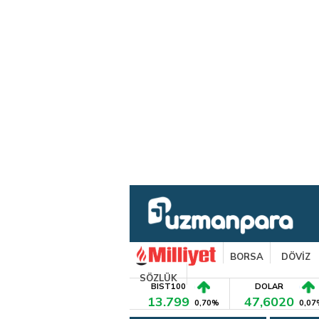
BORSA
DÖVİZ
SÖZLÜK
BIST100
DOLAR
13.799
47,6020
0,70%
0,07