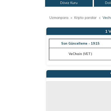
Döviz Kuru
Dol
Uzmanpara
»
Kripto paralar
»
Vech
1 
Son Güncelleme - 19:15
VeChain (VET)