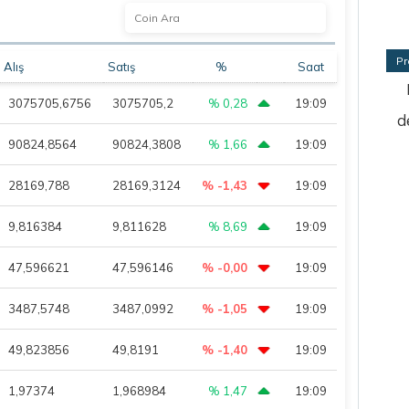
Pr
Alış
Satış
%
Saat
3075705,6756
3075705,2
% 0,28
19:09
d
90824,8564
90824,3808
% 1,66
19:09
28169,788
28169,3124
% -1,43
19:09
9,816384
9,811628
% 8,69
19:09
47,596621
47,596146
% -0,00
19:09
3487,5748
3487,0992
% -1,05
19:09
49,823856
49,8191
% -1,40
19:09
1,97374
1,968984
% 1,47
19:09