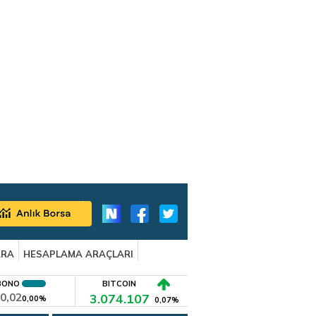
ARA
HESAPLAMA ARAÇLARI
BONO
BITCOIN
0,02
3.074.107
0,00%
0,07%