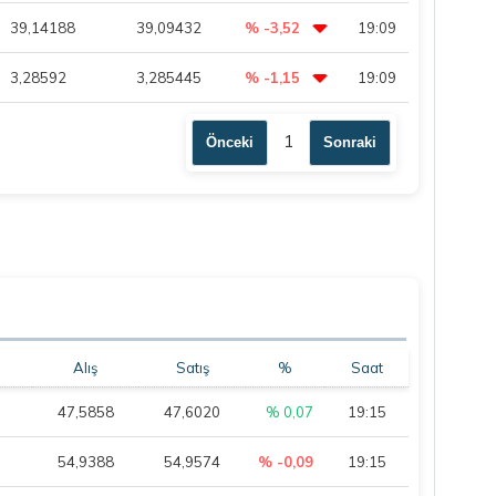
39,14188
39,09432
% -3,52
19:09
3,28592
3,285445
% -1,15
19:09
1
Önceki
Sonraki
Alış
Satış
%
Saat
47,5858
47,6020
% 0,07
19:15
54,9388
54,9574
% -0,09
19:15