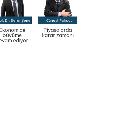
of. Dr. Sefer Şener
Cüneyt Paksoy
Ekonomide
Piyasalarda
büyüme
karar zamanı
evam ediyor