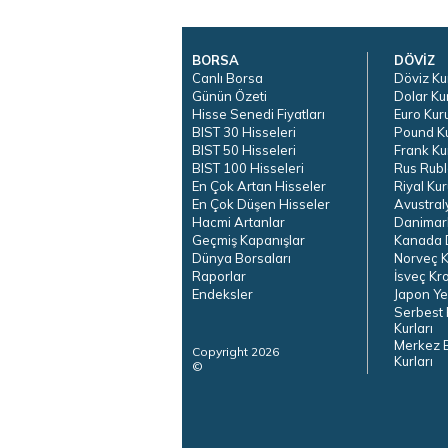
BORSA
DÖVİZ
Canlı Borsa
Döviz Ku
Günün Özeti
Dolar Ku
Hisse Senedi Fiyatları
Euro Kur
BIST 30 Hisseleri
Pound K
BIST 50 Hisseleri
Frank Ku
BIST 100 Hisseleri
Rus Rubl
En Çok Artan Hisseler
Riyal Kur
En Çok Düşen Hisseler
Avustral
Hacmi Artanlar
Danimar
Geçmiş Kapanışlar
Kanada D
Dünya Borsaları
Norveç K
Raporlar
İsveç Kr
Endeksler
Japon Ye
Serbest 
Kurları
Merkez 
Copyright 2026
Kurları
©