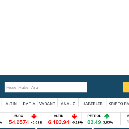
ALTIN
EMTİA
VARANT
ANALİZ
HABERLER
KRİPTO P
EURO
ALTIN
PETROL
54,9574
6.483,94
82,49
4
%
-0,09%
-0,19%
3,83%