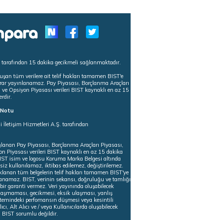
s tarafından 15 dakika gecikmeli sağlanmaktadır.
uşan tüm verilere ait telif hakları tamamen BIST'e
tekrar yayınlanamaz. Pay Piyasası, Borçlanma Araçları
m ve Opsiyon Piyasası verileri BIST kaynaklı en az 15
erdir.
ı Notu
i İletişim Hizmetleri A.Ş. tarafından
ğlanan Pay Piyasası, Borçlanma Araçları Piyasası,
on Piyasası verileri BIST kaynaklı en az 15 dakika
 BIST isim ve logosu Koruma Marka Belgesi altında
iz kullanılamaz, iktibas edilemez, değiştirilemez.
klanan tüm belgelerin telif hakları tamamen BIST'ye
nlanamaz. BIST, verinin sekansı, doğruluğu ve tamlığı
ir garanti vermez. Veri yayınında oluşabilecek
ulaşmaması, gecikmesi, eksik ulaşması, yanlış
stemindeki perfomansın düşmesi veya kesintili
ıcı, Alt Alıcı ve / veya Kullanıcılarda oluşabilecek
 BIST sorumlu değildir.