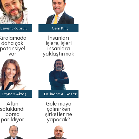
Levent Köprülü
Cem Kılıç
Kiralamada
İnsanları
daha çok
işlere, işleri
potansiyel
insanlara
var
yaklaştırmak
Zeynep Aktaş
Dr. İnanç A. Sözer
Altın
Göle maya
soluklandı
çalınırken
borsa
şirketler ne
parıldıyor
yapacak?