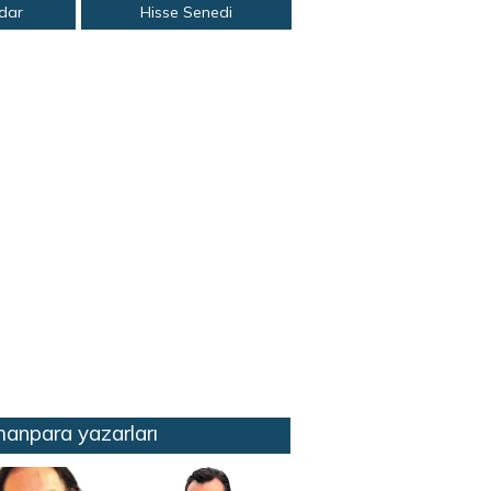
adar
Hisse Senedi
anpara yazarları