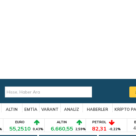
ALTIN
EMTİA
VARANT
ANALİZ
HABERLER
KRİPTO P
EURO
ALTIN
PETROL
55,2510
6.660,55
82,31
4
%
0,43%
2,59%
-0,22%