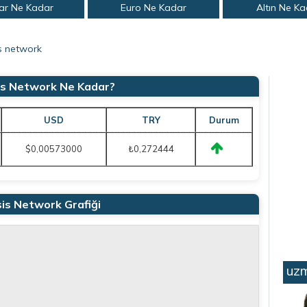
ar Ne Kadar
Euro Ne Kadar
Altın Ne K
s network
is Network Ne Kadar?
USD
TRY
Durum
$0,00573000
₺0,272444
is Network Grafiği
uzm