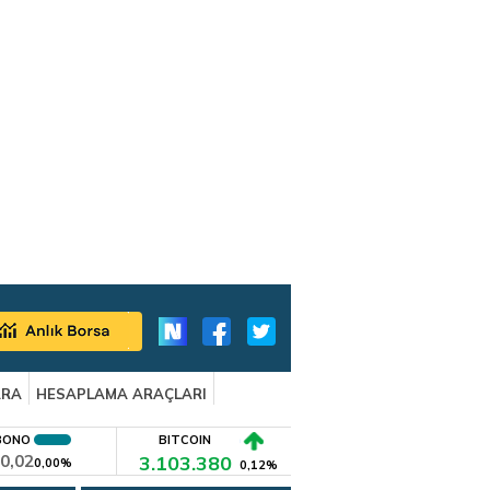
ARA
HESAPLAMA ARAÇLARI
BONO
BITCOIN
0,02
3.103.380
0,00%
0,12%