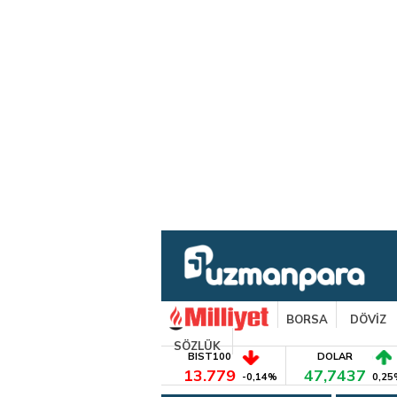
BORSA
DÖVİZ
SÖZLÜK
BIST100
DOLAR
13.779
47,7437
-0,14%
0,25