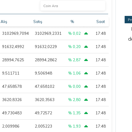
Pr
Alış
Satış
%
Saat
3102969,7094
3102969,2331
% 0,02
17:48
d
91632,4992
91632,0229
% 0,20
17:48
28994,7625
28994,2862
% 2,87
17:48
9,511711
9,506948
% 1,06
17:48
47,658578
47,658102
% 0,00
17:48
3620,8326
3620,3563
% 2,80
17:48
49,730483
49,72572
% 1,35
17:48
2,009986
2,005223
% 1,93
17:48