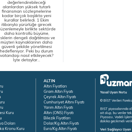
değerlendirebileceği
alanlardan yüksek tutarlı
finansman sözleşmelerine
kadar birçok başlıkta yeni
kurallar belirledi. 1 Ekim
itibarıyla yürürlüğe girecek
üzenlemeyle birlikte sektörde
daha kontrollü büyüme,
isklerin dengeli dağıtılması ve
müşteri kaynaklarının daha
güvenli şekilde yönetilmesi
hedefleniyor. Peki bu durum
vatandaşı nasıl etkileyecek?
İşte detaylar...
ALTIN
ru
Altın Fiyatları
ru
Gram Altın Fiyatı
Yasal Uyarı Notu
u
Çeyrek Altın Fiyatı
© BİST Verileri Forek
uru
Cumhuriyet Altını Fiyatı
ru
Yarım Altın Fiyatı
BIST piyasalarında ol
esi Kuru
Altın (ONS) Fiyatı
ait olup, bu veriler 
Piyasası, Vadeli İşle
u
Bilezik Fiyatları
dakika gecikmeli veril
ya Doları
Dolar/Kg Altın Fiyatı
ka Kronu Kuru
Euro/Kg Altın Fiyatı
Veri Sağlayıcı Uyar