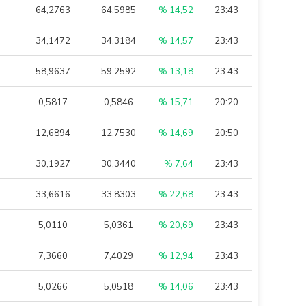
64,2763
64,5985
% 14,52
23:43
34,1472
34,3184
% 14,57
23:43
58,9637
59,2592
% 13,18
23:43
0,5817
0,5846
% 15,71
20:20
12,6894
12,7530
% 14,69
20:50
30,1927
30,3440
% 7,64
23:43
33,6616
33,8303
% 22,68
23:43
5,0110
5,0361
% 20,69
23:43
7,3660
7,4029
% 12,94
23:43
5,0266
5,0518
% 14,06
23:43