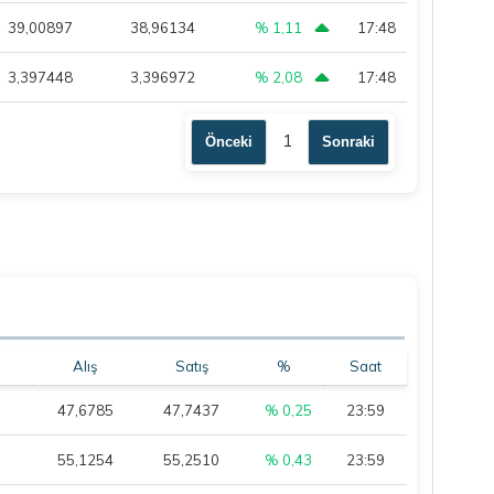
39,00897
38,96134
% 1,11
17:48
3,397448
3,396972
% 2,08
17:48
1
Önceki
Sonraki
Alış
Satış
%
Saat
47,6785
47,7437
% 0,25
23:59
55,1254
55,2510
% 0,43
23:59