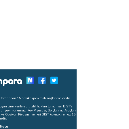
s tarafından 15 dakika gecikmeli sağlanmaktadır.
uşan tüm verilere ait telif hakları tamamen BIST'e
tekrar yayınlanamaz. Pay Piyasası, Borçlanma Araçları
m ve Opsiyon Piyasası verileri BIST kaynaklı en az 15
erdir.
ı Notu