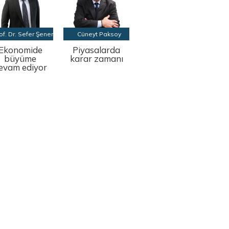
of. Dr. Sefer Şener
Cüneyt Paksoy
Ekonomide
Piyasalarda
büyüme
karar zamanı
evam ediyor