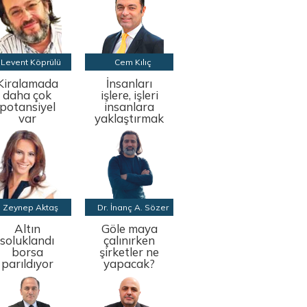
Levent Köprülü
Cem Kılıç
Kiralamada
İnsanları
daha çok
işlere, işleri
potansiyel
insanlara
var
yaklaştırmak
Zeynep Aktaş
Dr. İnanç A. Sözer
Altın
Göle maya
soluklandı
çalınırken
borsa
şirketler ne
parıldıyor
yapacak?