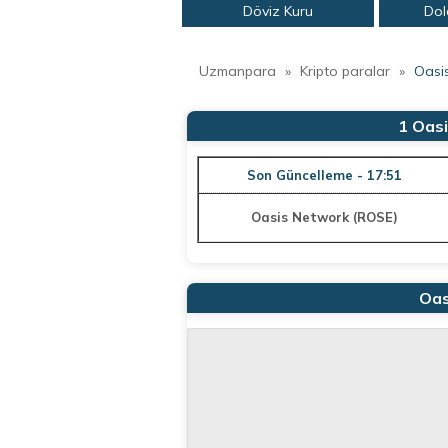
Döviz Kuru
Dol
Uzmanpara
»
Kripto paralar
»
Oasi
1 Oas
Son Güncelleme - 17:51
Oasis Network (ROSE)
Oas