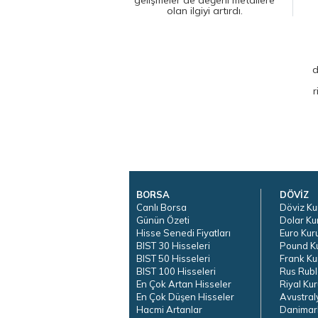
olan ilgiyi artırdı.
d
r
BORSA
DÖVİZ
Canlı Borsa
Döviz Ku
Günün Özeti
Dolar Ku
Hisse Senedi Fiyatları
Euro Kur
BIST 30 Hisseleri
Pound K
BIST 50 Hisseleri
Frank Ku
BIST 100 Hisseleri
Rus Rubl
En Çok Artan Hisseler
Riyal Kur
En Çok Düşen Hisseler
Avustral
Hacmi Artanlar
Danimar